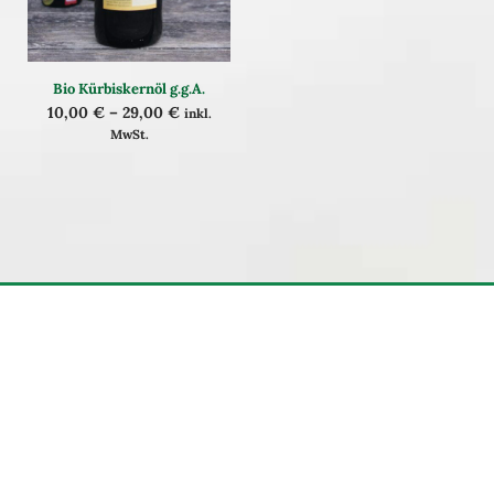
Bio Kürbiskernöl g.g.A.
10,00
€
–
29,00
€
inkl.
MwSt.